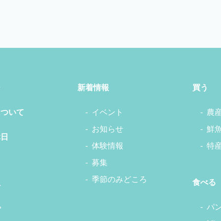
ジ
新着情報
買う
について
イベント
農
お知らせ
鮮
休日
体験情報
特
募集
季節のみどころ
食べる
せ
パ
プ