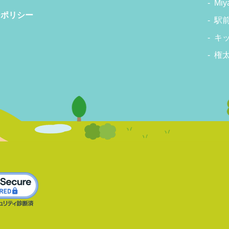
Miy
ーポリシー
駅
キ
権