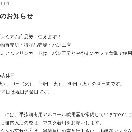
11.01
月のお知らせ
プレミアム商品券 使えます！
産物直売所・特産品売場・パン工房
レミアムマリンカードは、パン工房とみやまのカフェ食堂で使
の店休日
火）、9日（火）、16日（火）、30日（火）の４日間です。
火曜日は祝日営業日です。
入口には、手指消毒用アルコール噴霧器を常備していますので
、店舗内入店の際は、マスク着用をお願いします。
スクをお忘れの方は、従業員にお声かけ下さい。不織布マスク