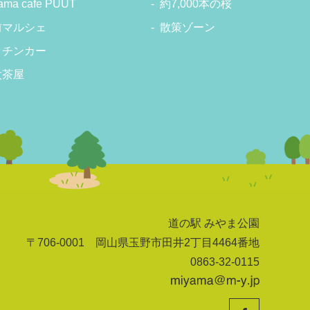
ama cafe PUUT
約7,000本の桜
前マルシェ
散策ゾーン
ッチンカー
太茶屋
道の駅 みやま公園
〒706-0001 岡山県玉野市田井2丁目4464番地
0863-32-0115