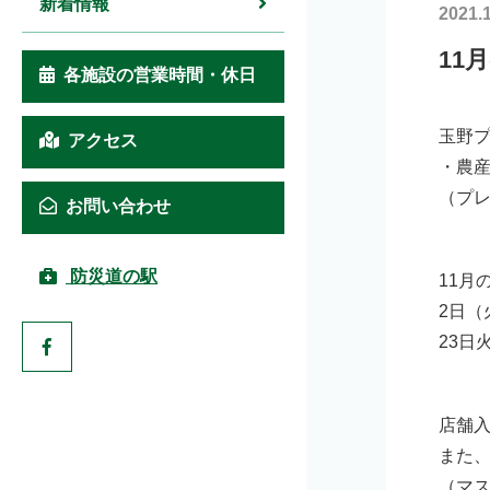
新着情報
2021.
11
各施設の営業時間・休日
玉野
アクセス
・農
（プ
お問い合わせ
防災道の駅
11月
2日（
23日
店舗
また
（マ