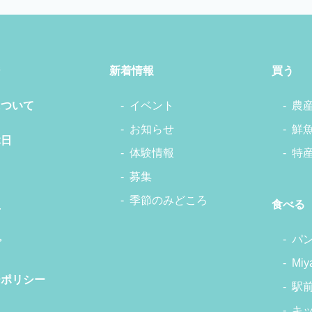
ジ
新着情報
買う
について
イベント
農
お知らせ
鮮
休日
体験情報
特
募集
季節のみどころ
食べる
せ
パ
プ
Miy
ーポリシー
駅
キ