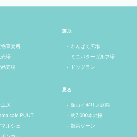
遊ぶ
産物直売所
わんぱく広場
魚売場
ミニパターゴルフ場
産品売場
ドッグラン
見る
ン工房
深山イギリス庭園
ama cafe PUUT
約7,000本の桜
前マルシェ
散策ゾーン
ッチンカー