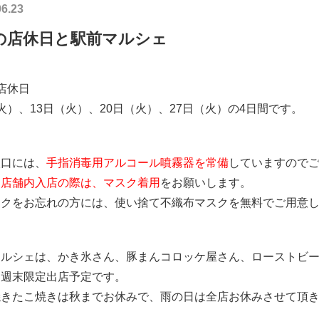
06.23
の店休日と駅前マルシェ
店休日
火）、13日（火）、20日（火）、27日（火）の4日間です。
入口には、
手指消毒用アルコール噴霧器を常備
していますので
、
店舗内入店の際は、マスク着用
をお願いします。
スクをお忘れの方には、使い捨て不織布マスクを無料でご用意
マルシェは、かき氷さん、豚まんコロッケ屋さん、ローストビー
に週末限定出店予定です。
焼きたこ焼きは秋までお休みで、雨の日は全店お休みさせて頂