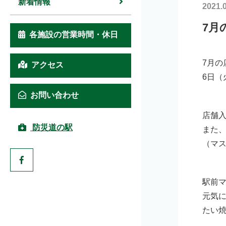
新着情報
2021.
7月
各施設の営業時間・休日
7月の
アクセス
6日（
お問い合わせ
店舗
防災道の駅
また
（マ
駅前
元気
たい